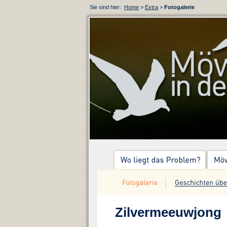
Sie sind hier:
Home
>
Extra
>
Fotogalerie
Zilvermeeuwjong