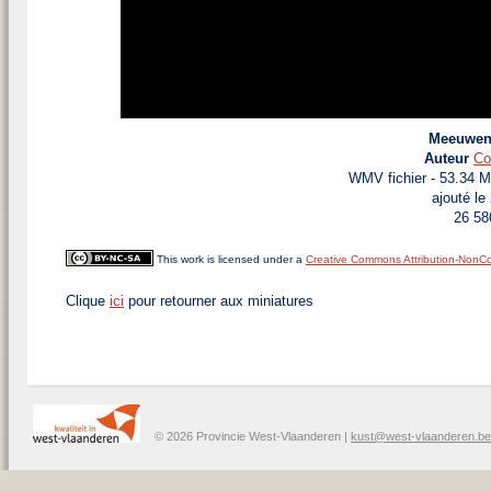
Meeuwen 
Auteur
Co
WMV fichier
- 53.34 
ajouté le
26 58
This work is licensed under a
Creative Commons Attribution-NonCo
Clique
ici
pour retourner aux miniatures
© 2026 Provincie West-Vlaanderen |
kust@west-vlaanderen.be