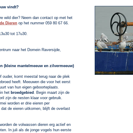
euw vindt?
e wild dier? Neem dan contact op met het
de Dieren
op het nummer 059 80 67 66.
13u30 tot 17u30.
entrum naar het Domein Raversijde,
n (kleine mantelmeeuw en zilvermeeuw)
f ouder, komt meestal terug naar de plek
gebroed heeft. Meeuwen die voor het eerst
uurt van hun eigen geboorteplaats.
in het
broedgebied
. Begin maart zijn de
pril zijn de nesten klaar voor gebruik.
 mei worden er drie eieren per
t de eieren uitkomen, blijft de overlast
, worden de volwassen dieren erg actief en
n. In juli als de jonge vogels hun eerste