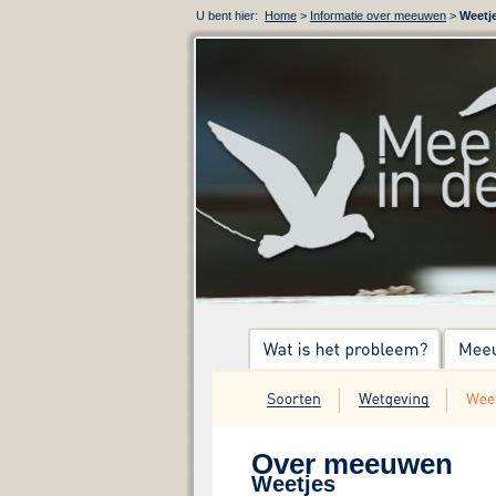
U bent hier:
Home
>
Informatie over meeuwen
>
Weetj
Over meeuwen
Weetjes