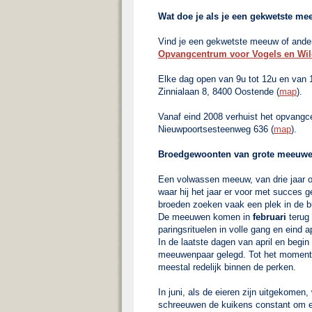
Wat doe je als je een gekwetste me
Vind je een gekwetste meeuw of ander
Opvangcentrum voor Vogels en Wil
Elke dag open van 9u tot 12u en van 
Zinnialaan 8, 8400 Oostende (
map
).
Vanaf eind 2008 verhuist het opvangc
Nieuwpoortsesteenweg 636 (
map
).
Broedgewoonten van grote meeuwe
Een volwassen meeuw, van drie jaar o
waar hij het jaar er voor met succes 
broeden zoeken vaak een plek in de b
De meeuwen komen in
februari
terug 
paringsrituelen in volle gang en eind a
In de laatste dagen van april en begin
meeuwenpaar gelegd. Tot het moment da
meestal redelijk binnen de perken.
In juni, als de eieren zijn uitgekomen
schreeuwen de kuikens constant om ete