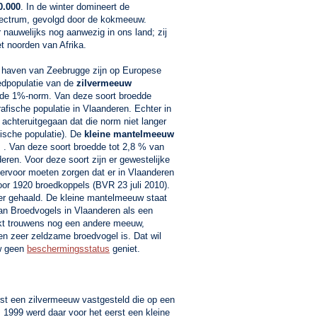
0.000
. In de winter domineert de
ectrum, gevolgd door de kokmeeuw.
 nauwelijks nog aanwezig in ons land; zij
t noorden van Afrika.
 haven van Zeebrugge zijn op Europese
edpopulatie van de
zilvermeeuw
de 1%-norm. Van deze soort broedde
fische populatie in Vlaanderen. Echter in
 achteruitgegaan dat die norm niet langer
ische populatie). De
kleine mantelmeeuw
 . Van deze soort broedde tot 2,8 % van
eren. Voor deze soort zijn er gewestelijke
 ervoor moeten zorgen dat er in Vlaanderen
oor 1920 broedkoppels (BVR 23 juli 2010).
eer gehaald. De kleine mantelmeeuw staat
an Broedvogels in Vlaanderen als een
ijkt trouwens nog een andere meeuw,
en zeer zeldzame broedvogel is. Dat wil
uw geen
beschermingsstatus
geniet.
rst een zilvermeeuw vastgesteld die op een
1999 werd daar voor het eerst een kleine