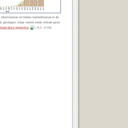
 zilvermeeuw en kleine mantelmeeuw is de
air gestegen, maar neemt sinds enkele jaren
load deze gegevens
(.XLS, 10 KB)