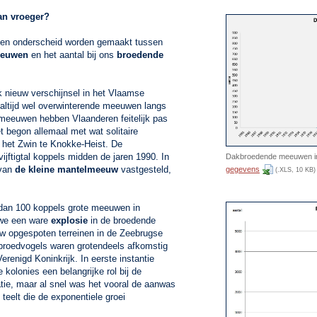
an vroeger?
een onderscheid worden gemaakt tussen
eeuwen
en het aantal bij ons
broedende
jk nieuw verschijnsel in het Vlaamse
r altijd wel overwinterende meeuwen langs
meeuwen hebben Vlaanderen feitelijk pas
t begon allemaal met wat solitaire
 het Zwin te Knokke-Heist. De
vijftigtal koppels midden de jaren 1990. In
Dakbroedende meeuwen in
 van
de kleine mantelmeeuw
vastgesteld,
gegevens
(.XLS, 10 KB)
r dan 100 koppels grote meeuwen in
 we een ware
explosie
in de broedende
uw opgespoten terreinen in de Zeebrugse
broedvogels waren grotendeels afkomstig
renigd Koninkrijk. In eerste instantie
 kolonies een belangrijke rol bij de
ie, maar al snel was het vooral de aanwas
 teelt die de exponentiele groei