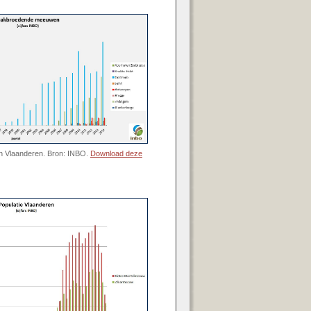
 Vlaanderen. Bron: INBO.
Download deze