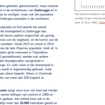
ere gebieden gekoloniseerd, maar meestal
een in de achterhaven van
Zeebrugge
en in
ies te vestigen, maar ook die populaties
Het aantal broedparen van
 Zeebrugse populatie in de voorhaven.
voorbije 20 jaar spectacul
weer af. Bron: INBO.
Down
opulatie en fluctueerde het aantal
 Het broedgebied in Zeebrugge was
 de haven raakten ongeschikt als gevolg
essie van de vegetatie, en de komst van de
n predatie. Vanaf 2013 en vooral in 2014
ee de hele Vlaamse populatie, sterk af. In
ppels grote meeuwen in Vlaanderen.
d gestabiliseerd, werden ook andere
en broedgevallen vastgesteld in
ge. En zelfs meer in het binnenland in
 wordt er tegenwoordig gebroed, maar
daar uiterst beperkt. Alleen in Oostende
atie van meer dan 600 koppels te
euwen
langs onze kust zijn heel wat minder
erste tellingen zijn verricht in 1989 en
gen gedaan, een enkele keer ook in de
ltijd meer dan
10.000
individuen geteld en