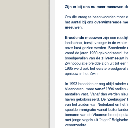
Zijn er bij ons nu meer meeuwen d
Om die vraag te beantwoorden moet 
het aantal bij ons
overwinterende m
meeuwen
.
Broedende meeuwen
zijn een redeli
landschap, terwijl vroeger in de winte
onze kust gezien werden. Broedende 
vanaf de jaren 1960 gekoloniseerd. He
broedgevallen van
de zilvermeeuw
in
Zwinpopulatie breidde zich uit tot een 
1985 werd ook het eerste broedgeval
opnieuw in het Zwin.
In 1993 broedden er nog altijd minde
Vlaanderen, maar
vanaf 1994
stellen
aantallen vast. Vanaf dan werden nie
haven gekoloniseerd. De ‘Zeebrugse’ 
van het zuiden van Nederland en het Ve
speelde immigratie vanuit buitenlandse
toename van de Vlaamse broedpopulat
met jonge vogels uit “eigen” Belgische
veroorzaakte.