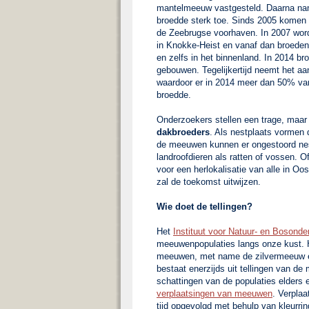
mantelmeeuw vastgesteld. Daarna na
broedde sterk toe. Sinds 2005 komen 
de Zeebrugse voorhaven. In 2007 word
in Knokke-Heist en vanaf dan broeden
en zelfs in het binnenland. In 2014 b
gebouwen. Tegelijkertijd neemt het aa
waardoor er in 2014 meer dan 50% v
broedde.
Onderzoekers stellen een trage, maa
dakbroeders
. Als nestplaats vormen d
de meeuwen kunnen er ongestoord nest
landroofdieren als ratten of vossen. 
voor een herlokalisatie van alle in 
zal de toekomst uitwijzen.
Wie doet de tellingen?
Het
Instituut voor Natuur- en Bosond
meeuwenpopulaties langs onze kust. H
meeuwen, met name de zilvermeeuw e
bestaat enerzijds uit tellingen van 
schattingen van de populaties elders 
verplaatsingen van meeuwen
. Verpla
tijd opgevolgd met behulp van kleurri