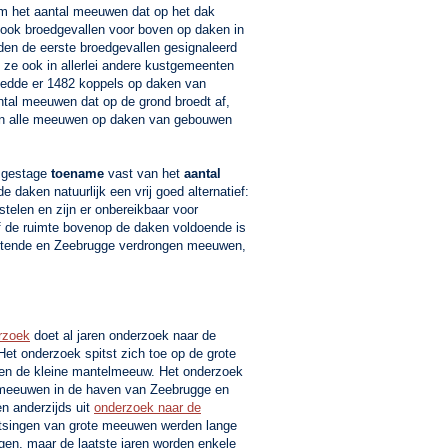
m het aantal meeuwen dat op het dak
ook broedgevallen voor boven op daken in
en de eerste broedgevallen gesignaleerd
 ze ook in allerlei andere kustgemeenten
roedde er 1482 koppels op daken van
ntal meeuwen dat op de grond broedt af,
an alle meeuwen op daken van gebouwen
r gestage
toename
vast van het
aantal
e daken natuurlijk een vrij goed alternatief:
elen en zijn er onbereikbaar voor
Of de ruimte bovenop de daken voldoende is
Oostende en Zeebrugge verdrongen meeuwen,
erzoek
doet al jaren onderzoek naar de
et onderzoek spitst zich toe op de grote
n de kleine mantelmeeuw. Het onderzoek
de meeuwen in de haven van Zeebrugge en
en anderzijds uit
onderzoek naar de
atsingen van grote meeuwen werden lange
ngen, maar de laatste jaren worden enkele