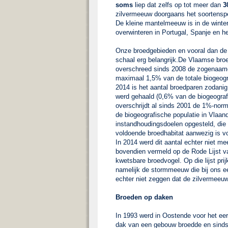
soms
liep dat zelfs op tot meer dan
3
zilvermeeuw doorgaans het soortensp
De kleine mantelmeeuw is in de winter
overwinteren in Portugal, Spanje en he
Onze broedgebieden en vooral dan de
schaal erg belangrijk.De Vlaamse bro
overschreed sinds 2008 de zogenaam
maximaal 1,5% van de totale biogeogra
2014 is het aantal broedparen zodanig
werd gehaald (0,6% van de biogeograf
overschrijdt al sinds 2001 de 1%-norm
de biogeografische populatie in Vlaand
instandhoudingsdoelen opgesteld, die
voldoende broedhabitat aanwezig is v
In 2014 werd dit aantal echter niet m
bovendien vermeld op de Rode Lijst v
kwetsbare broedvogel. Op die lijst pr
namelijk de stormmeeuw die bij ons e
echter niet zeggen dat de zilvermee
Broeden op daken
In 1993 werd in Oostende voor het ee
dak van een gebouw broedde en sinds 