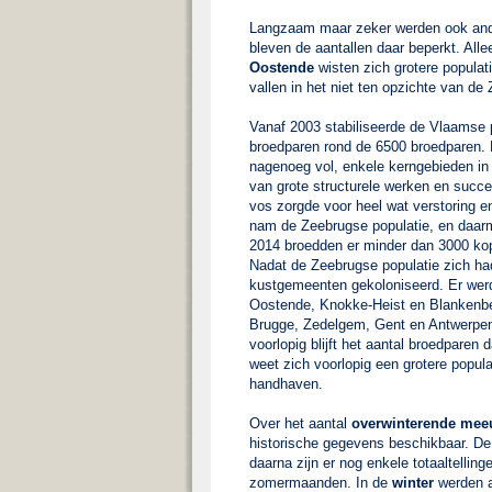
Langzaam maar zeker werden ook and
bleven de aantallen daar beperkt. All
Oostende
wisten zich grotere populat
vallen in het niet ten opzichte van de
Vanaf 2003 stabiliseerde de Vlaamse p
broedparen rond de 6500 broedparen.
nagenoeg vol, enkele kerngebieden in
van grote structurele werken en succ
vos zorgde voor heel wat verstoring e
nam de Zeebrugse populatie, en daarm
2014 broedden er minder dan 3000 ko
Nadat de Zeebrugse populatie zich ha
kustgemeenten gekoloniseerd. Er werd
Oostende, Knokke-Heist en Blankenber
Brugge, Zedelgem, Gent en Antwerpen
voorlopig blijft het aantal broedparen 
weet zich voorlopig een grotere popul
handhaven.
Over het aantal
overwinterende me
historische gegevens beschikbaar. De e
daarna zijn er nog enkele totaaltellin
zomermaanden. In de
winter
werden a